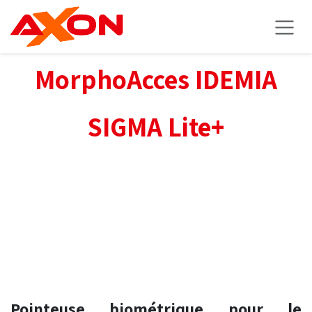
Se rendre au contenu
MorphoAcces IDEMIA
SIGMA Lite+
Pointeuse biométrique pour le