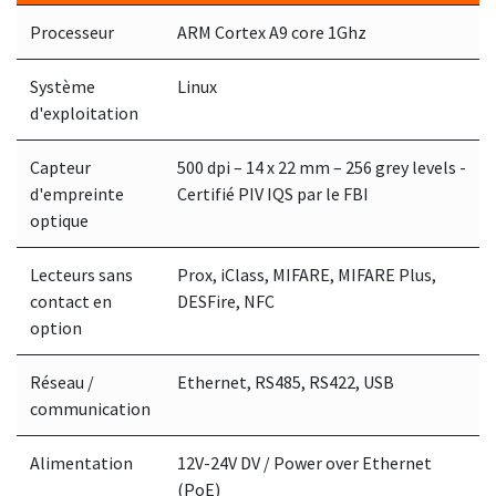
Processeur
ARM Cortex A9 core 1Ghz
Système
Linux
d'exploitation
Capteur
500 dpi – 14 x 22 mm – 256 grey levels -
d'empreinte
Certifié PIV IQS par le FBI
optique
Lecteurs sans
Prox, iClass, MIFARE, MIFARE Plus,
contact en
DESFire, NFC
option
Réseau /
Ethernet, RS485, RS422, USB
communication
Alimentation
12V-24V DV / Power over Ethernet
(PoE)