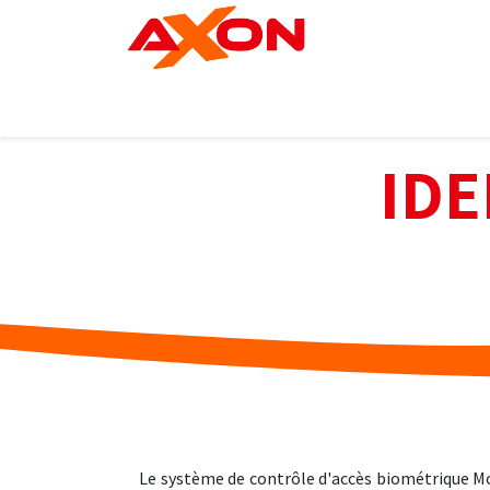
Se rendre au contenu
Accueil
logiciels
Matériels
IDE
Le système de contrôle d'accès biométrique 