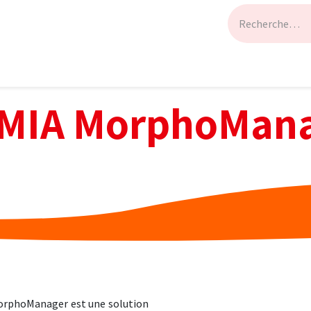
À propos
Assistance
Jobs
Blog
Postes
MIA MorphoMan
MorphoManager est une solution